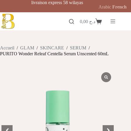
Passer
livraison express 58 wilayas
Arabic
French
au
contenu
0,00
د.ج
Panier
d’achat
Accueil
/
GLAM
/
SKINCARE
/
SERUM
/
PURITO Wonder Releaf Centella Serum Unscented 60mL