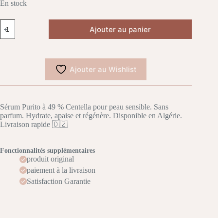
En stock
quantité
Ajouter au panier
de
PURITO
Wonder
Releaf
Centella
Ajouter au Wishlist
Serum
Unscented
60mL
Sérum Purito à 49 % Centella pour peau sensible. Sans
parfum. Hydrate, apaise et régénère. Disponible en Algérie.
Livraison rapide 🇩🇿
Fonctionnalités supplémentaires
produit original
paiement à la livraison
Satisfaction Garantie