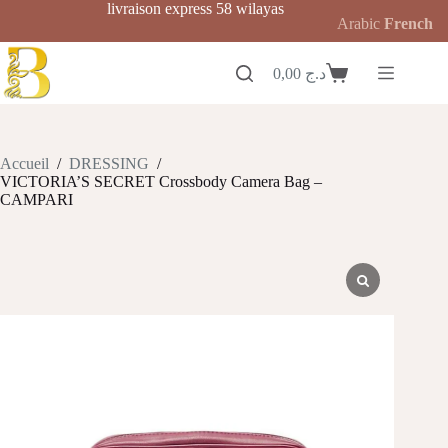
Passer
livraison express 58 wilayas
Arabic
French
au
contenu
0,00
د.ج
Panier
d’achat
Accueil
/
DRESSING
/
VICTORIA’S SECRET Crossbody Camera Bag –
CAMPARI