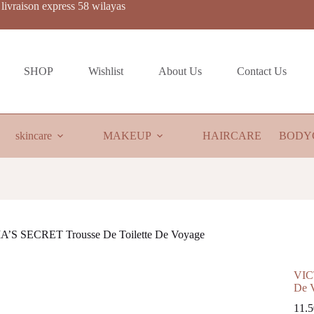
livraison express 58 wilayas
SHOP
Wishlist
About Us
Contact Us
skincare
MAKEUP
HAIRCARE
BODY
’S SECRET Trousse De Toilette De Voyage
VIC
De 