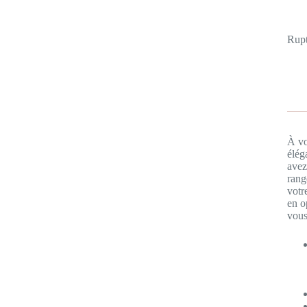
Rupt
À vo
élég
avez
rang
votr
en o
vous