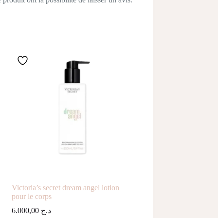
Victoria’s secret dream angel lotion
pour le corps
6.000,00
د.ج