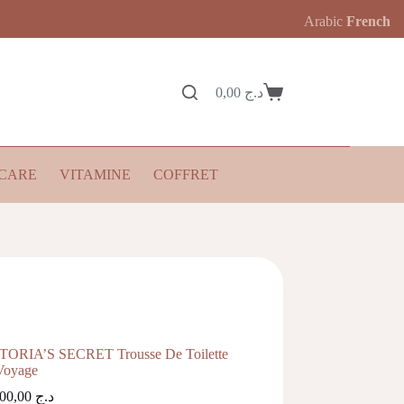
Arabic
French
0,00
د.ج
Panier
d’achat
CARE
VITAMINE
COFFRET
TORIA’S SECRET Trousse De Toilette
Voyage
11.500,00
د.ج