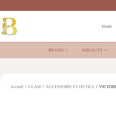
Passer
au
contenu
Home
BRAND
KBEAUTY
Accueil
/
GLAM
/
ACCESSOIRE ET OUTILS
/
VICTORIA