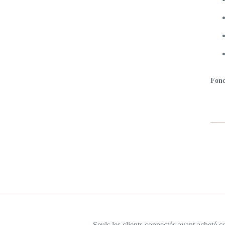
Fonc
Seuls les clients connectés ayant acheté ce 