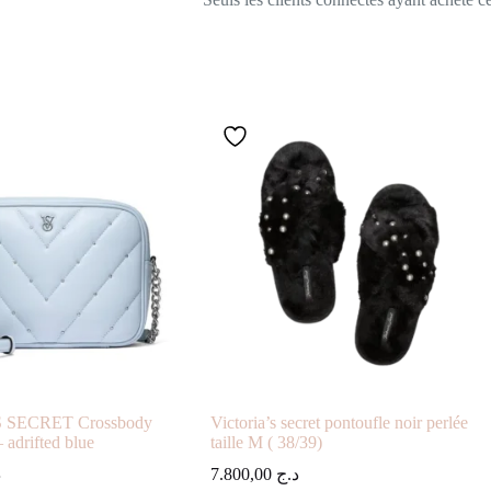
 SECRET Crossbody
Victoria’s secret pontoufle noir perlée
adrifted blue
taille M ( 38/39)
د
7.800,00
د.ج