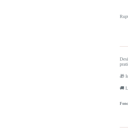
Rupt
Desi
prat
🎁 I
🚚 L
Fonc