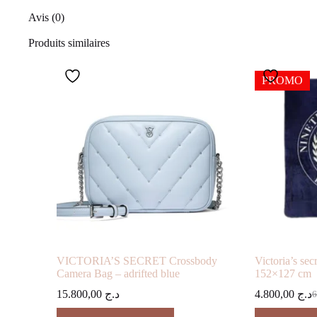
Avis (0)
Produits similaires
PROMO
VICTORIA’S SECRET Crossbody
Victoria’s sec
Camera Bag – adrifted blue
152×127 cm
15.800,00
د.ج
4.800,00
د.ج
L
L
pr
pr