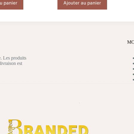
u panier
Ajouter au panier
tial
tuel
it :
 :
د.ج 6.000,00.
د.ج 4.800,00.
MO
. Les produits
livraison est