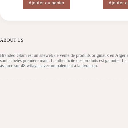
Ajouter au panier
Ajouter a
ini
ac
éta
est
ABOUT US
Branded Glam est un siteweb de vente de produits originaux en Algerie
sont achetés première main. L'authenticité des produits est garantie. La 
assurée sur 48 wilayas avec un paiement à la livraison.