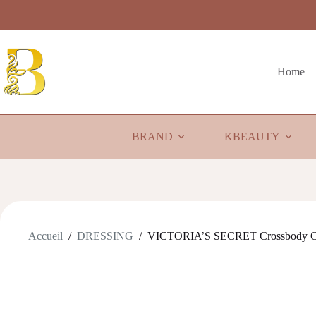
Passer
au
contenu
Home
BRAND
KBEAUTY
Accueil
/
DRESSING
/
VICTORIA’S SECRET Crossbody C