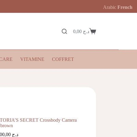
Arabic
French
0,00
د.ج
Panier
d’achat
CARE
VITAMINE
COFFRET
TORIA’S SECRET Crossbody Camera
 brown
14.800,00
د.ج