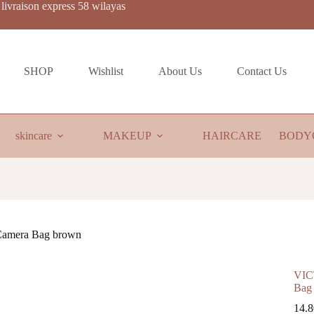
livraison express 58 wilayas
SHOP
Wishlist
About Us
Contact Us
skincare
MAKEUP
HAIRCARE
BODY
amera Bag brown
VIC
Bag