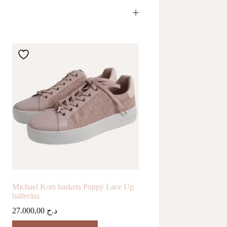
Michael Kors baskets Poppy Lace Up
ballerina
27.000,00
د.ج
Ce