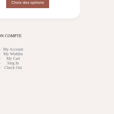
Choix des options
produit
a
plusieurs
variations.
Les
options
peuvent
être
N COMPTE
choisies
sur
la
My Account
page
My Wishlist
du
My Cart
produit
Sing In
Check Out