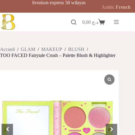
Passer
livraison express 58 wilayas
Arabic
French
au
contenu
0,00
د.ج
Panier
d’achat
Accueil
/
GLAM
/
MAKEUP
/
BLUSH
/
TOO FACED Fairytale Crush – Palette Blush & Highlighter