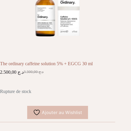
The ordinary caffeine solution 5% + EGCG 30 ml
2.500,00
د.ج
3.300,00
د.ج
Le
Le
prix
prix
initial
actuel
était :
est :
Rupture de stock
د.ج 3.300,00.
د.ج 2.500,00.
Ajouter au Wishlist