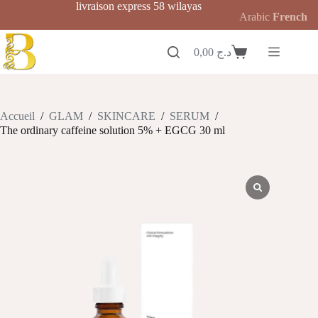
Passer
livraison express 58 wilayas
Arabic
French
au
contenu
0,00
د.ج
Panier
d’achat
Accueil
/
GLAM
/
SKINCARE
/
SERUM
/
The ordinary caffeine solution 5% + EGCG 30 ml