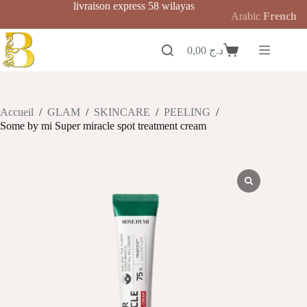
Passer
livraison express 58 wilayas
Arabic
French
au
contenu
0,00
د.ج
Panier
d’achat
Accueil
/
GLAM
/
SKINCARE
/
PEELING
/
Some by mi Super miracle spot treatment cream