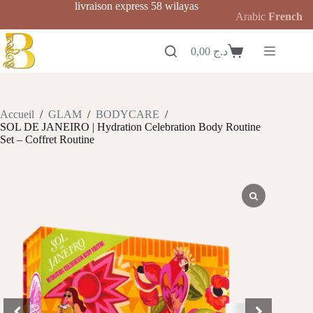
Passer
livraison express 58 wilayas
Arabic
French
au
contenu
0,00
د.ج
Panier
d’achat
Accueil
/
GLAM
/
BODYCARE
/
SOL DE JANEIRO | Hydration Celebration Body Routine
Set – Coffret Routine