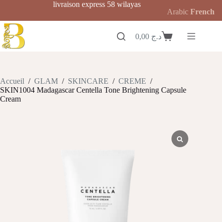
Passer
livraison express 58 wilayas
Arabic
French
au
contenu
0,00
د.ج
Panier
d’achat
Accueil
/
GLAM
/
SKINCARE
/
CREME
/
SKIN1004 Madagascar Centella Tone Brightening Capsule
Cream