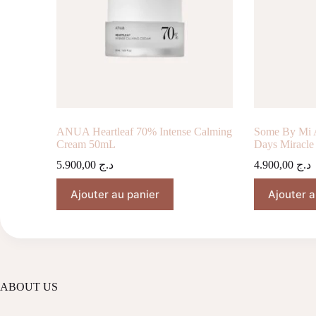
ANUA Heartleaf 70% Intense Calming
Some By Mi
Cream 50mL
Days Miracle
5.900,00
د.ج
4.900,00
د.ج
Ajouter au panier
Ajouter a
ABOUT US