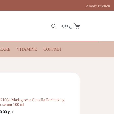
Arabic
French
0,00
د.ج
Panier
d’achat
CARE
VITAMINE
COFFRET
1004 Madagascar Centella Poremizing
r serum 100 ml
4.800,00
د.ج