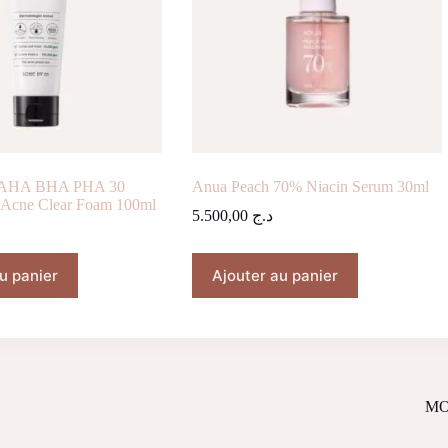
 AHA BHA PHA 30
Anua Peach 70% Niacin Serum 30ml
 Acne Clear Foam 100ml
5.500,00
د.ج
u panier
Ajouter au panier
MO