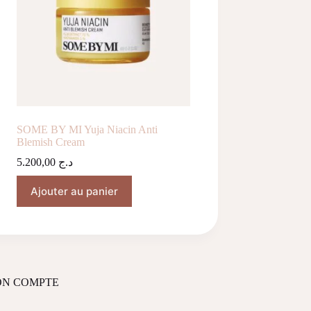
SOME BY MI Yuja Niacin Anti
Blemish Cream
5.200,00
د.ج
Ajouter au panier
N COMPTE