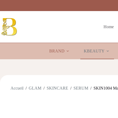
Passer
au
contenu
Home
BRAND
KBEAUTY
Accueil
/
GLAM
/
SKINCARE
/
SERUM
/
SKIN1004 Mada