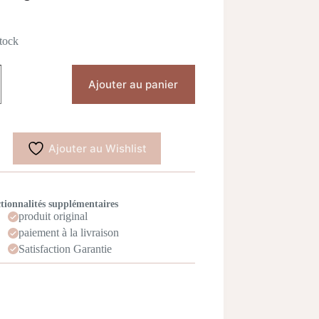
tock
tité
Ajouter au panier
N1004
gascar
ella
mizing
r
Ajouter au Wishlist
um
tionnalités supplémentaires
produit original
paiement à la livraison
Satisfaction Garantie