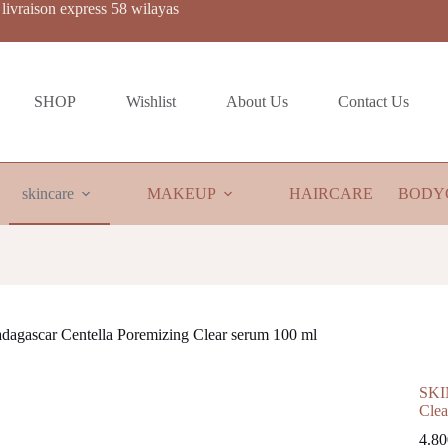
livraison express 58 wilayas
SHOP
Wishlist
About Us
Contact Us
skincare
MAKEUP
HAIRCARE
BODY
gascar Centella Poremizing Clear serum 100 ml
SKIN
Clea