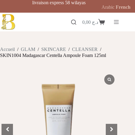
Passer
livraison express 58 wilayas
Arabic
French
au
contenu
0,00
د.ج
Panier
d’achat
Accueil
/
GLAM
/
SKINCARE
/
CLEANSER
/
SKIN1004 Madagascar Centella Ampoule Foam 125ml