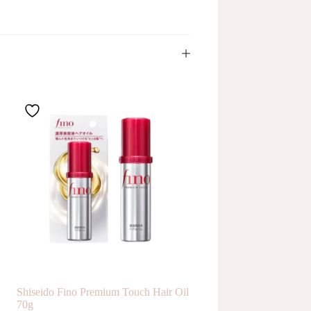
Shiseido Fino Premium Touch Hair Oil
70g