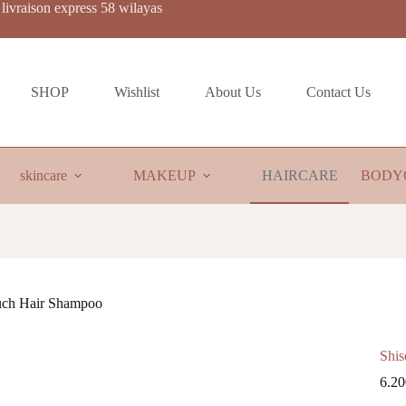
livraison express 58 wilayas
SHOP
Wishlist
About Us
Contact Us
skincare
MAKEUP
HAIRCARE
BODY
uch Hair Shampoo
Shis