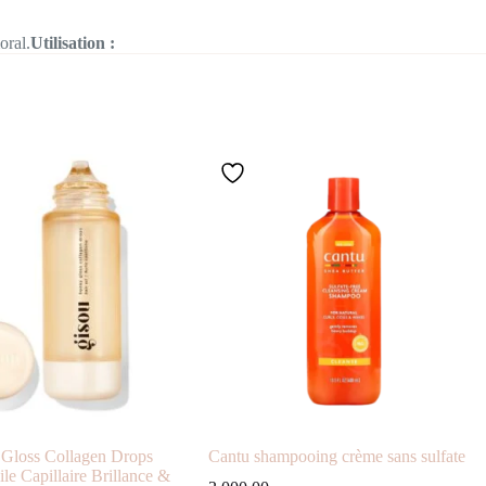
oral.
Utilisation :
Gloss Collagen Drops
Cantu shampooing crème sans sulfate
le Capillaire Brillance &