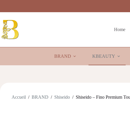
Passer
au
contenu
Home
BRAND
KBEAUTY
Accueil
/
BRAND
/
Shiseido
/
Shiseido – Fino Premium To