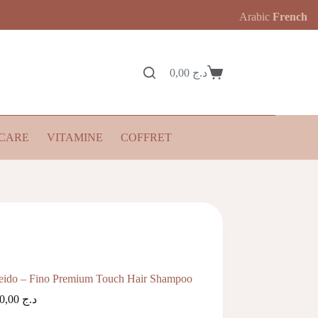
Arabic
French
0,00
د.ج
Panier
d’achat
CARE
VITAMINE
COFFRET
eido – Fino Premium Touch Hair Shampoo
6.200,00
د.ج