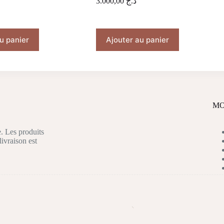
3.000,00
د.ج
u panier
Ajouter au panier
MO
. Les produits
livraison est