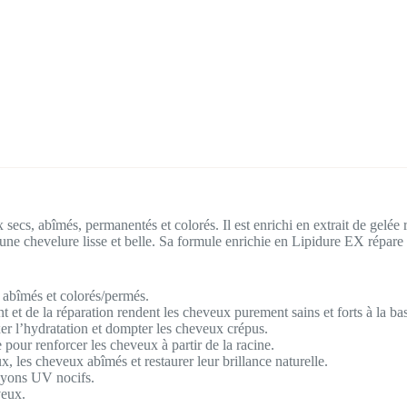
secs, abîmés, permanentés et colorés. Il est enrichi en extrait de gel
 une chevelure lisse et belle. Sa formule enrichie en Lipidure EX répare
 abîmés et colorés/permés.
t et de la réparation rendent les cheveux purement sains et forts à la ba
xer l’hydratation et dompter les cheveux crépus.
our renforcer les cheveux à partir de la racine.
, les cheveux abîmés et restaurer leur brillance naturelle.
rayons UV nocifs.
veux.