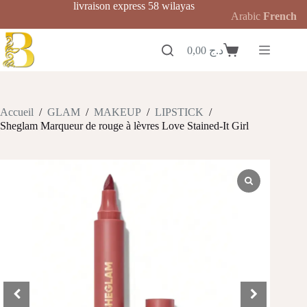
Passer
livraison express 58 wilayas
Arabic
French
au
contenu
0,00
د.ج
Panier
d’achat
Accueil
/
GLAM
/
MAKEUP
/
LIPSTICK
/
Sheglam Marqueur de rouge à lèvres Love Stained-It Girl