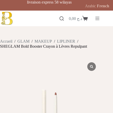
Passer
livraison express 58 wilayas
Arabic
French
au
contenu
0,00
د.ج
Panier
d’achat
Accueil
/
GLAM
/
MAKEUP
/
LIPLINER
/
SHEGLAM Bold Booster Crayon à Lèvres Repulpant