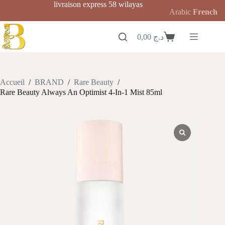
Passer
livraison express 58 wilayas
Arabic
French
au
contenu
0,00
د.ج
Panier
d’achat
Accueil
/
BRAND
/
Rare Beauty
/
Rare Beauty Always An Optimist 4-In-1 Mist 85ml