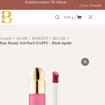
Passer
livraison express 58 wilayas
Arabic
French
au
contenu
0,00
د.ج
Panier
d’achat
Accueil
/
GLAM
/
MAKEUP
/
BLUSH
/
Rare Beauty Soft Pinch HAPPY – Blush liquide