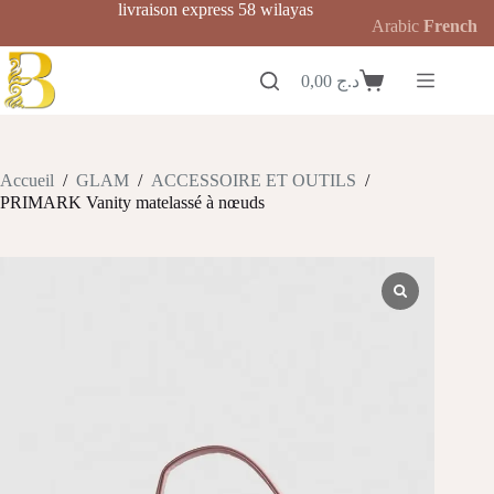
Passer
livraison express 58 wilayas
Arabic
French
au
contenu
0,00
د.ج
Panier
d’achat
Accueil
/
GLAM
/
ACCESSOIRE ET OUTILS
/
PRIMARK Vanity matelassé à nœuds