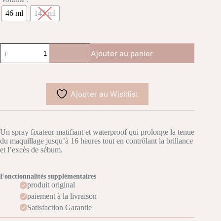
46 ml
143 ml
quantité
Ajouter au panier
de
ONE/SIZE
On
‘Til
Dawn
Ajouter au Wishlist
Setting
Spray
–
Spray
Fixateur
Un spray fixateur matifiant et waterproof qui prolonge la tenue
Matifiant
du maquillage jusqu’à 16 heures tout en contrôlant la brillance
Waterproof
et l’excès de sébum.
Fonctionnalités supplémentaires
produit original
paiement à la livraison
Satisfaction Garantie