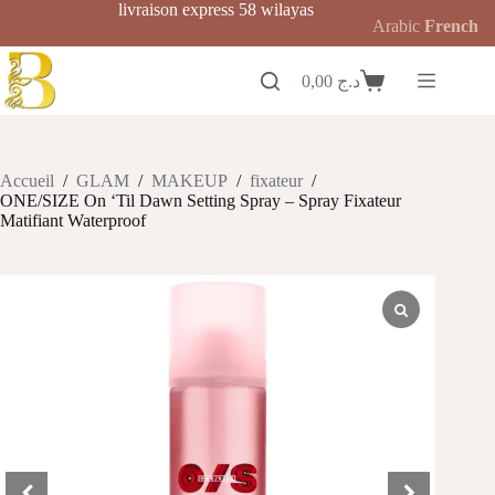
Passer
livraison express 58 wilayas
Arabic
French
au
contenu
0,00
د.ج
Panier
d’achat
Accueil
/
GLAM
/
MAKEUP
/
fixateur
/
ONE/SIZE On ‘Til Dawn Setting Spray – Spray Fixateur
Matifiant Waterproof