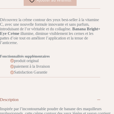
Ajouter au Wishlist
Crème
15
ml
Découvrez la crème contour des yeux best-seller à la vitamine
C, avec une nouvelle formule innovante et sans parfum,
introduisant de l’or véritable et du collagène.
Banana Bright+
Eye Crème
illumine, diminue visiblement les cernes et les
pattes d’oie tout en améliore l’application et la tenue de
l’anticerne.
Fonctionnalités supplémentaires
produit original
paiement à la livraison
Satisfaction Garantie
Description
Inspirée par l’incontournable poudre de banane des maquilleurs
professionnels, cette crème contour des yeux légère et vegan contient