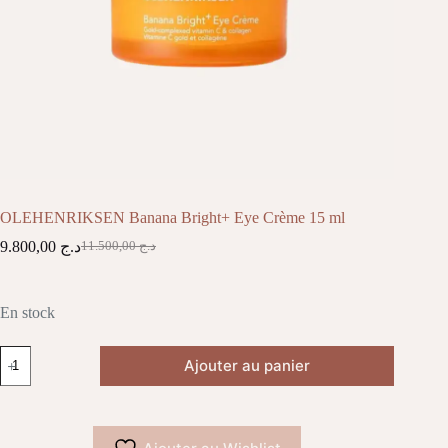
OLEHENRIKSEN Banana Bright+ Eye Crème 15 ml
9.800,00
د.ج
11.500,00
د.ج
Le
Le
prix
prix
initial
actuel
était :
est :
En stock
د.ج 11.500,00.
د.ج 9.800,00.
quantité
Ajouter au panier
de
OLEHENRIKSEN
Banana
Bright+
Eye