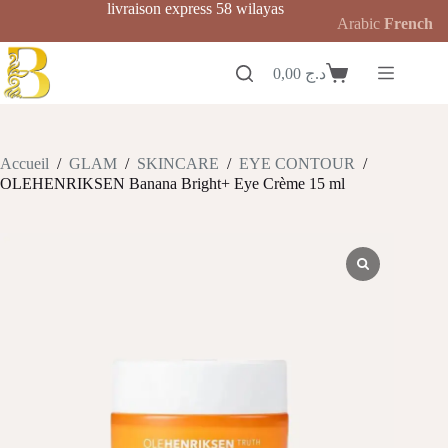
Passer
livraison express 58 wilayas
Arabic
French
au
contenu
0,00
د.ج
Panier
d’achat
Accueil
/
GLAM
/
SKINCARE
/
EYE CONTOUR
/
OLEHENRIKSEN Banana Bright+ Eye Crème 15 ml