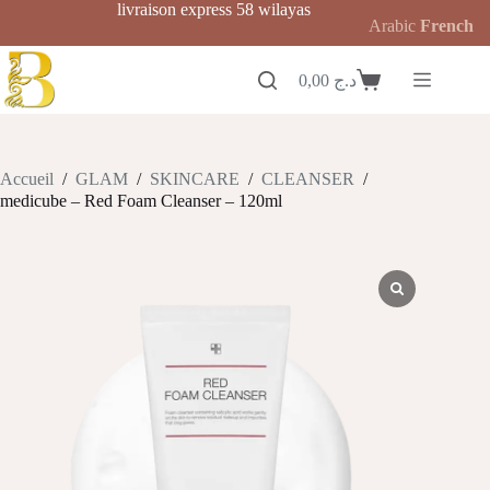
Passer
livraison express 58 wilayas
Arabic
French
au
contenu
0,00
د.ج
Panier
d’achat
Accueil
/
GLAM
/
SKINCARE
/
CLEANSER
/
medicube – Red Foam Cleanser – 120ml