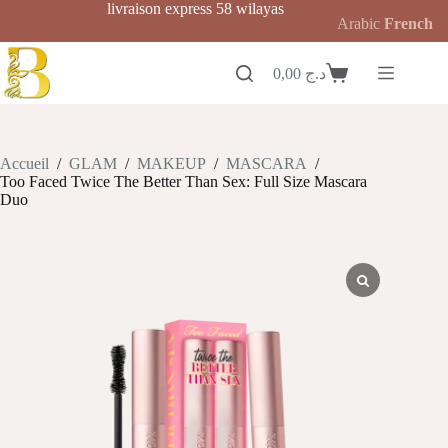
Passer
livraison express 58 wilayas
Arabic
French
au
contenu
0,00
د.ج
Panier
d’achat
Accueil
/
GLAM
/
MAKEUP
/
MASCARA
/
Too Faced Twice The Better Than Sex: Full Size Mascara
Duo