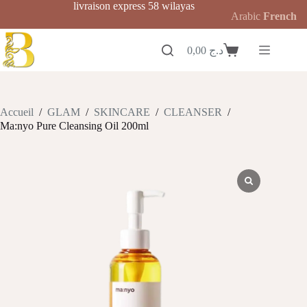
Passer
livraison express 58 wilayas
Arabic
French
au
contenu
0,00
د.ج
Panier
d’achat
Accueil
/
GLAM
/
SKINCARE
/
CLEANSER
/
Ma:nyo Pure Cleansing Oil 200ml