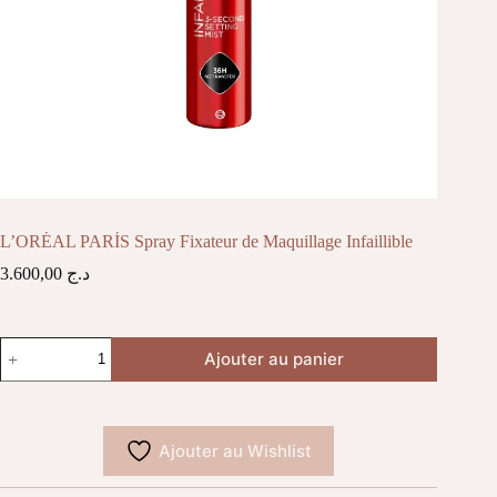
L’ORÉAL PARÍS Spray Fixateur de Maquillage Infaillible
3.600,00
د.ج
quantité
Ajouter au panier
de
L'ORÉAL
PARÍS
Spray
Fixateur
Ajouter au Wishlist
de
Maquillage
Infaillible