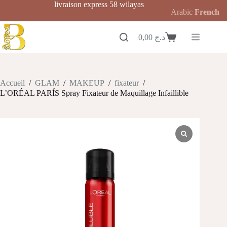
Passer
livraison express 58 wilayas
Arabic
French
au
contenu
0,00
د.ج
Panier
d’achat
Accueil
/
GLAM
/
MAKEUP
/
fixateur
/
L’ORÉAL PARÍS Spray Fixateur de Maquillage Infaillible