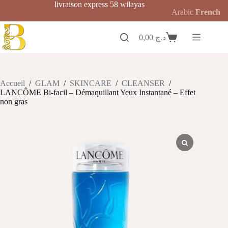
Passer
livraison express 58 wilayas
Arabic
French
au
contenu
0,00
د.ج
Panier
d’achat
Accueil
/
GLAM
/
SKINCARE
/
CLEANSER
/
LANCÔME Bi-facil – Démaquillant Yeux Instantané – Effet
non gras