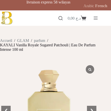
Passer
livraison express 58 wilayas
Arabic
French
au
contenu
0,00
د.ج
Panier
d’achat
Accueil
/
GLAM
/
parfum
/
KAYALI Vanilla Royale Sugared Patchouli | Eau De Parfum
Intense 100 ml