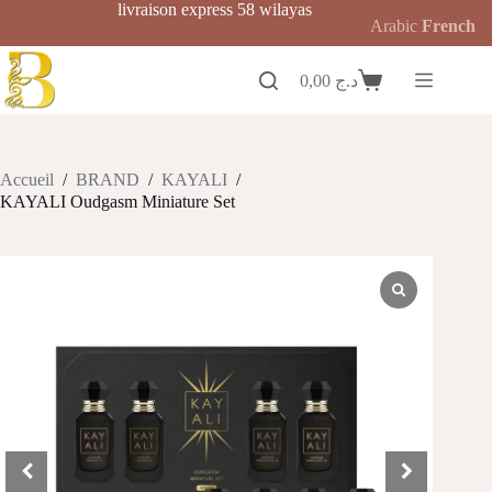
Passer
livraison express 58 wilayas
Arabic
French
au
contenu
0,00
د.ج
Panier
d’achat
Accueil
/
BRAND
/
KAYALI
/
KAYALI Oudgasm Miniature Set