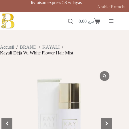
Passer
livraison express 58 wilayas
Arabic
French
au
contenu
0,00
د.ج
Panier
d’achat
Accueil
/
BRAND
/
KAYALI
/
Kayali Déjà Vu White Flower Hair Mist