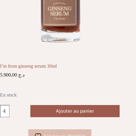
I’m from ginseng serum 30ml
5.900,00
د.ج
En stock
quantité
Ajouter au panier
de
I'm
from
ginseng
serum