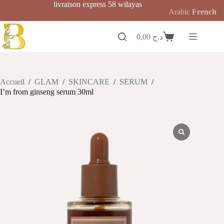
Passer
livraison express 58 wilayas
Arabic
French
au
contenu
0,00
د.ج
Panier
d’achat
Accueil
/
GLAM
/
SKINCARE
/
SERUM
/
I’m from ginseng serum 30ml