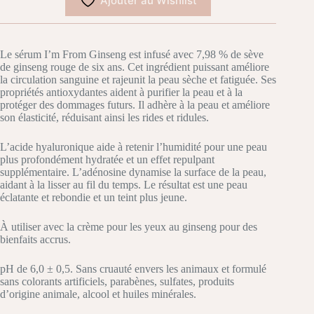
Ajouter au Wishlist
30ml
Le sérum I’m From Ginseng est infusé avec 7,98 % de sève
de ginseng rouge de six ans. Cet ingrédient puissant améliore
la circulation sanguine et rajeunit la peau sèche et fatiguée. Ses
propriétés antioxydantes aident à purifier la peau et à la
protéger des dommages futurs. Il adhère à la peau et améliore
son élasticité, réduisant ainsi les rides et ridules.
L’acide hyaluronique aide à retenir l’humidité pour une peau
plus profondément hydratée et un effet repulpant
supplémentaire. L’adénosine dynamise la surface de la peau,
aidant à la lisser au fil du temps. Le résultat est une peau
éclatante et rebondie et un teint plus jeune.
À utiliser avec la crème pour les yeux au ginseng pour des
bienfaits accrus.
pH de 6,0 ± 0,5. Sans cruauté envers les animaux et formulé
sans colorants artificiels, parabènes, sulfates, produits
d’origine animale, alcool et huiles minérales.