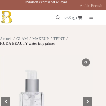
Passer
livraison express 58 wilayas
Arabic
French
au
contenu
0,00
د.ج
Panier
d’achat
Accueil
/
GLAM
/
MAKEUP
/
TEINT
/
HUDA BEAUTY water jelly primer