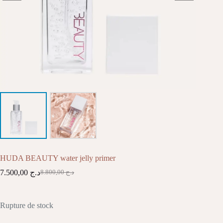
HUDA BEAUTY water jelly primer
7.500,00
د.ج
8.800,00
د.ج
Le
Le
prix
prix
initial
actuel
était :
est :
Rupture de stock
د.ج 8.800,00.
د.ج 7.500,00.