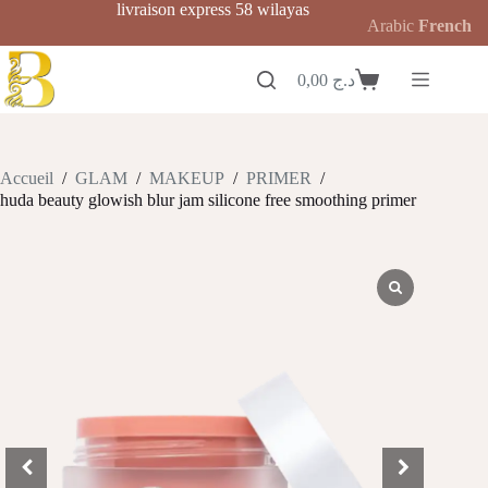
Passer
livraison express 58 wilayas
Arabic
French
au
contenu
0,00
د.ج
Panier
d’achat
Accueil
/
GLAM
/
MAKEUP
/
PRIMER
/
huda beauty glowish blur jam silicone free smoothing primer