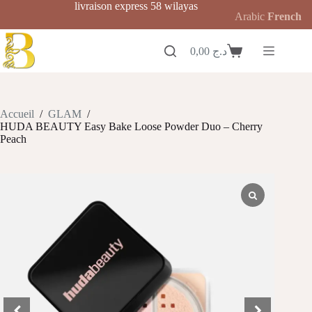
Passer
livraison express 58 wilayas
Arabic
French
au
contenu
0,00
د.ج
Panier
d’achat
Accueil
/
GLAM
/
HUDA BEAUTY Easy Bake Loose Powder Duo – Cherry
Peach