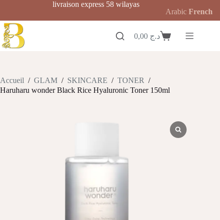
Passer
livraison express 58 wilayas
Arabic
French
au
contenu
0,00
د.ج
Panier
d’achat
Accueil
/
GLAM
/
SKINCARE
/
TONER
/
Haruharu wonder Black Rice Hyaluronic Toner 150ml