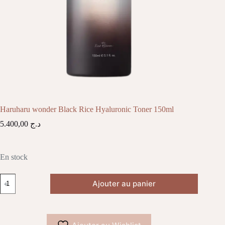
Haruharu wonder Black Rice Hyaluronic Toner 150ml
5.400,00
د.ج
En stock
quantité
Ajouter au panier
de
Haruharu
wonder
Black
Rice