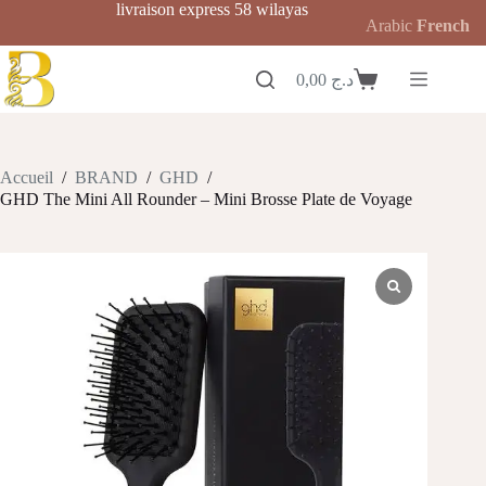
Passer
livraison express 58 wilayas
Arabic
French
au
contenu
0,00
د.ج
Panier
d’achat
Accueil
/
BRAND
/
GHD
/
GHD The Mini All Rounder – Mini Brosse Plate de Voyage