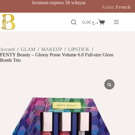
Passer
livraison express 58 wilayas
Arabic
French
au
contenu
0,00
د.ج
Panier
d’achat
Accueil
/
GLAM
/
MAKEUP
/
LIPSTICK
/
FENTY Beauty – Glossy Posse Volume 6.0 Full-size Gloss
Bomb Trio