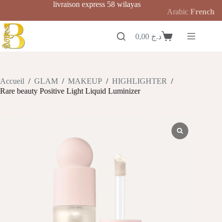
Passer
livraison express 58 wilayas
Arabic
French
au
contenu
0,00
د.ج
Panier
d’achat
Accueil
/
GLAM
/
MAKEUP
/
HIGHLIGHTER
/
Rare beauty Positive Light Liquid Luminizer