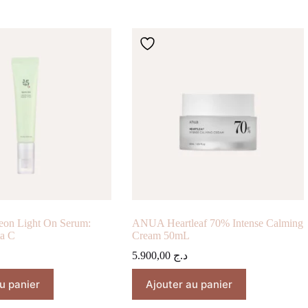
seon Light On Serum:
ANUA Heartleaf 70% Intense Calming
ta C
Cream 50mL
5.900,00
د.ج
u panier
Ajouter au panier