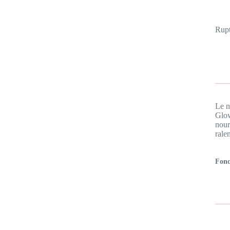
Rupt
Le n
Glow
nour
rale
Fonc