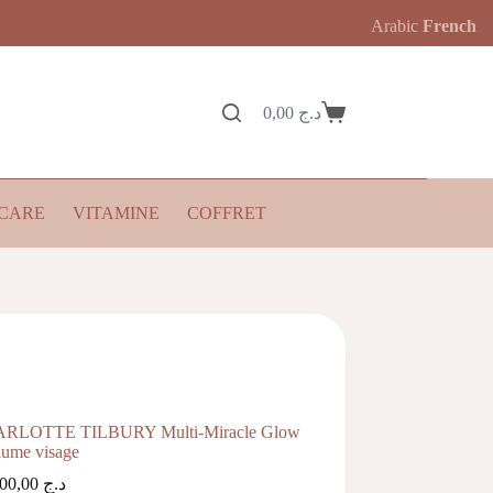
Arabic
French
0,00
د.ج
Panier
d’achat
CARE
VITAMINE
COFFRET
RLOTTE TILBURY Multi-Miracle Glow
ume visage
10.500,00
د.ج