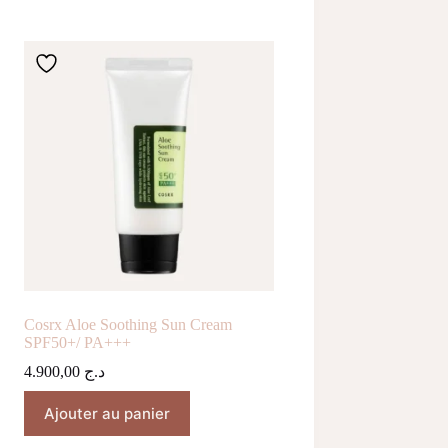
Cosrx Aloe Soothing Sun Cream
SPF50+/ PA+++
4.900,00
د.ج
Ajouter au panier