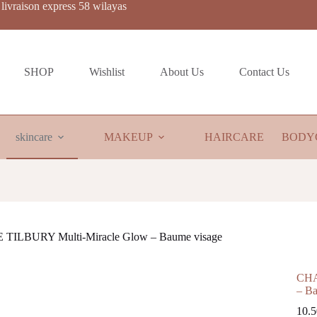
livraison express 58 wilayas
SHOP
Wishlist
About Us
Contact Us
skincare
MAKEUP
HAIRCARE
BODY
ILBURY Multi-Miracle Glow – Baume visage
CHA
– Ba