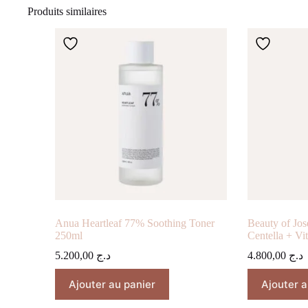
Produits similaires
Anua Heartleaf 77% Soothing Toner
Beauty of Jo
250ml
Centella + Vi
5.200,00
د.ج
4.800,00
د.ج
Ajouter au panier
Ajouter a