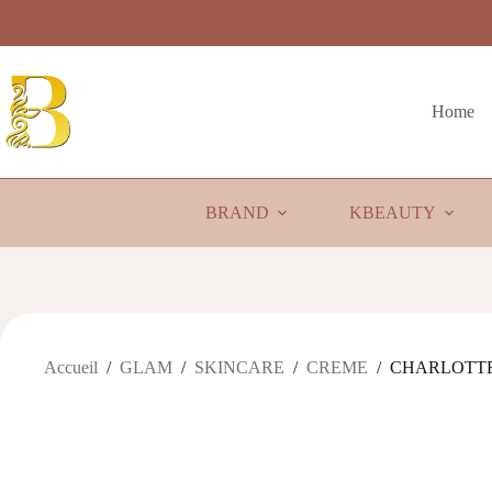
Passer
au
contenu
Home
BRAND
KBEAUTY
Accueil
/
GLAM
/
SKINCARE
/
CREME
/
CHARLOTTE T