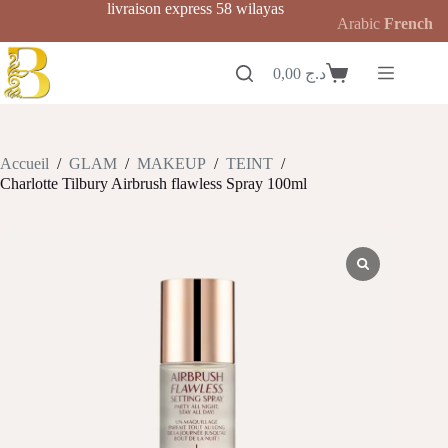
Passer
livraison express 58 wilayas
Arabic
French
au
contenu
0,00
د.ج
Panier
d’achat
Accueil
/
GLAM
/
MAKEUP
/
TEINT
/
Charlotte Tilbury Airbrush flawless Spray 100ml