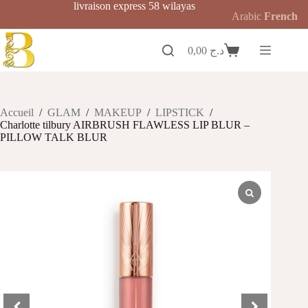
Passer
livraison express 58 wilayas
Arabic
French
au
contenu
0,00
د.ج
Panier
d’achat
Accueil
/
GLAM
/
MAKEUP
/
LIPSTICK
/
Charlotte tilbury AIRBRUSH FLAWLESS LIP BLUR –
PILLOW TALK BLUR