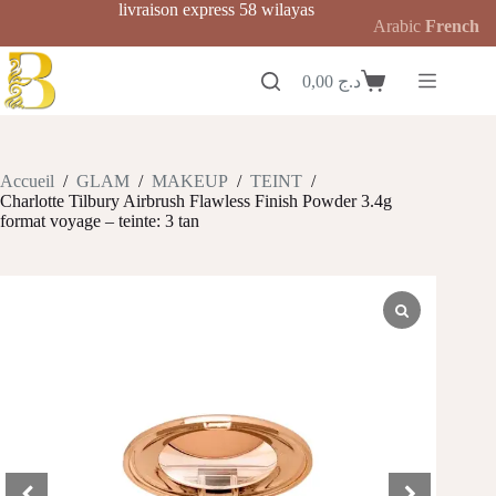
Passer
livraison express 58 wilayas
Arabic
French
au
contenu
0,00
د.ج
Panier
d’achat
Accueil
/
GLAM
/
MAKEUP
/
TEINT
/
Charlotte Tilbury Airbrush Flawless Finish Powder 3.4g
format voyage – teinte: 3 tan