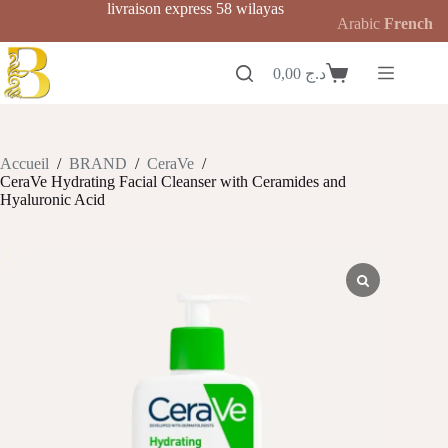
Passer
livraison express 58 wilayas
Arabic
French
au
contenu
0,00
د.ج
Panier
d’achat
Accueil
/
BRAND
/
CeraVe
/
CeraVe Hydrating Facial Cleanser with Ceramides and
Hyaluronic Acid