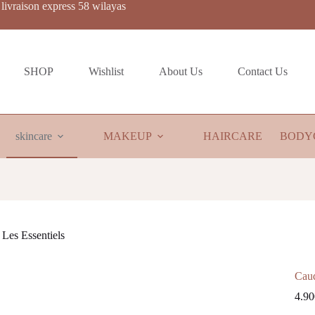
livraison express 58 wilayas
SHOP
Wishlist
About Us
Contact Us
skincare
MAKEUP
HAIRCARE
BODY
Les Essentiels
Caud