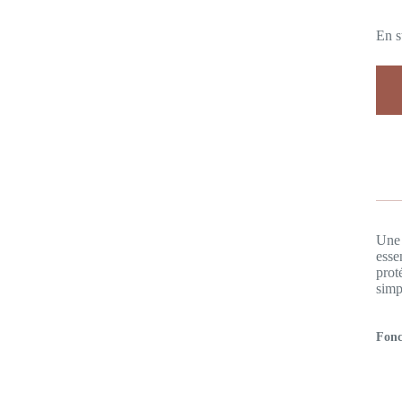
En s
Une 
esse
prot
simp
Fonc