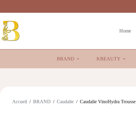
Passer
au
contenu
Home
BRAND
KBEAUTY
Accueil
/
BRAND
/
Caudalie
/
Caudalie VinoHydra Trousse 