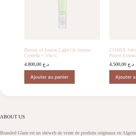
Beauty of Joseon Light On Serum:
COSRX Advan
Centella + Vita C
Power Essen
4.800,00
د.ج
4.500,00
د.ج
Ajouter au panier
Ajouter a
ABOUT US
Branded Glam est un siteweb de vente de produits originaux en Algerie