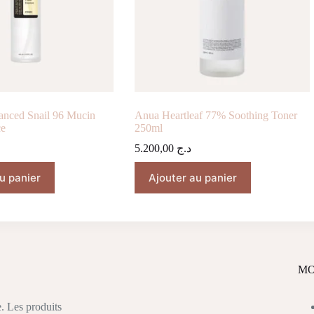
ced Snail 96 Mucin
Anua Heartleaf 77% Soothing Toner
ce
250ml
5.200,00
د.ج
u panier
Ajouter au panier
MO
. Les produits