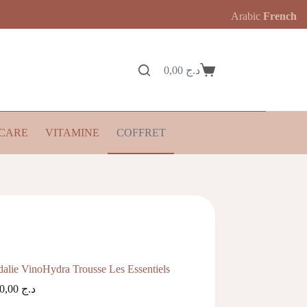
Arabic
French
0,00
د.ج
Panier
d’achat
CARE
VITAMINE
COFFRET
alie VinoHydra Trousse Les Essentiels
4.900,00
د.ج