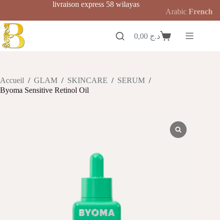
Passer
livraison express 58 wilayas
Arabic
French
au
contenu
0,00
د.ج
Panier
d’achat
Accueil
/
GLAM
/
SKINCARE
/
SERUM
/
Byoma Sensitive Retinol Oil