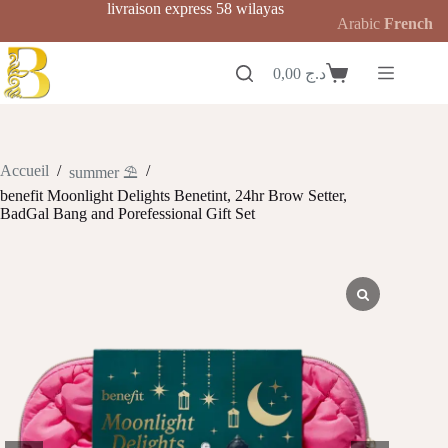
Passer
livraison express 58 wilayas
Arabic
French
au
contenu
0,00
د.ج
Panier
d’achat
Accueil
/
/
summer ⛱️
benefit Moonlight Delights Benetint, 24hr Brow Setter,
BadGal Bang and Porefessional Gift Set