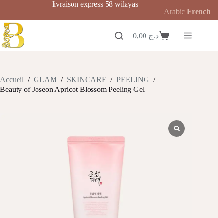
Passer
livraison express 58 wilayas
Arabic
French
au
contenu
0,00
د.ج
Panier
d’achat
Accueil
/
GLAM
/
SKINCARE
/
PEELING
/
Beauty of Joseon Apricot Blossom Peeling Gel