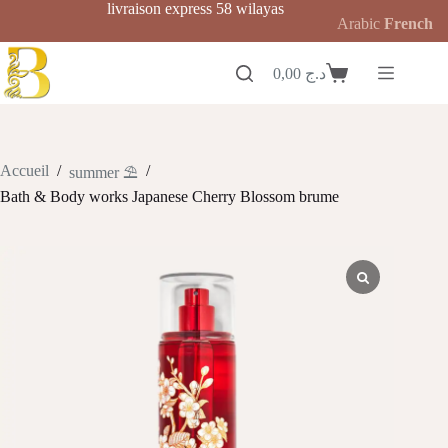
Passer
livraison express 58 wilayas
Arabic
French
au
contenu
0,00
د.ج
Panier
d’achat
Accueil
/
/
summer ⛱️
Bath & Body works Japanese Cherry Blossom brume