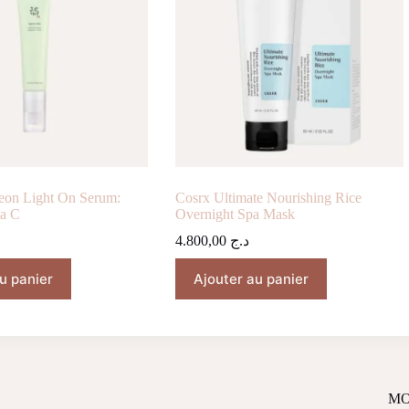
seon Light On Serum:
Cosrx Ultimate Nourishing Rice
ta C
Overnight Spa Mask
4.800,00
د.ج
u panier
Ajouter au panier
MO