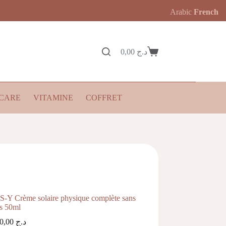
Arabic
French
0,00
د.ج
Panier
d’achat
CARE
VITAMINE
COFFRET
-Y Crème solaire physique complète sans
ss 50ml
4.500,00
د.ج