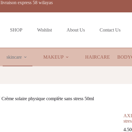
livraison express 58 wilayas
SHOP
Wishlist
About Us
Contact Us
skincare
MAKEUP
HAIRCARE
BODY
Crème solaire physique complète sans stress 50ml
AXIS
stre