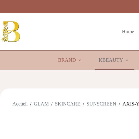
Passer
au
contenu
Home
BRAND
KBEAUTY
Accueil
/
GLAM
/
SKINCARE
/
SUNSCREEN
/
AXIS-Y 