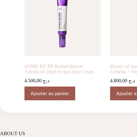
SOME BY MI Retinol Intense
Beauty of Jo
Advanced Triple Action Eye Cream
Centella + Vi
4.500,00
د.ج
4.800,00
د.ج
Ajouter au panier
Ajouter a
ABOUT US