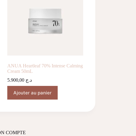
ANUA Heartleaf 70% Intense Calming
Cream 50mL
5.900,00
د.ج
Ajouter au panier
N COMPTE