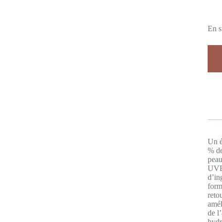
En s
Un é
% de
peau
UVB 
d’in
form
reto
amél
de l
hydr