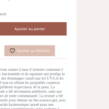
tock
Ajouter au panier
Ajouter au Wishlist
cran solaire à base d’armoise contenant 2
 niacinamide et de squalane qui protège la
 des dommages causés par les UVA et les
tout en offrant les propriétés curatives
grédients respectueux de la peau. La
ule a été récemment améliorée, suite aux
urs de notre communauté. La texture a été
iorée pour obtenir un fini essence-gel, avec
’acide hyaluronique ajouté pour une
atation supplémentaire et les parfums à