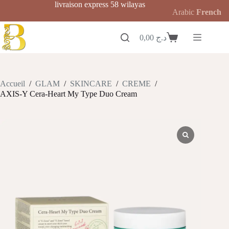
Passer
livraison express 58 wilayas
Arabic
French
au
contenu
0,00
د.ج
Panier
d’achat
Accueil
/
GLAM
/
SKINCARE
/
CREME
/
AXIS-Y Cera-Heart My Type Duo Cream