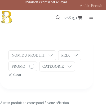
Passer
livraison express 58 wilayas
Arabic
French
au
contenu
0,00
د.ج
Panier
d’achat
NOM DU PRODUIT
PRIX
PROMO
CATÉGORIE
Aucun produit ne correspond à votre sélection.