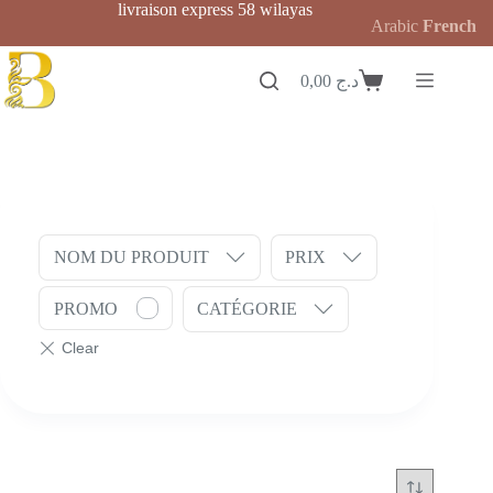
Passer
livraison express 58 wilayas
Arabic
French
au
contenu
0,00
د.ج
Panier
d’achat
NOM DU PRODUIT
PRIX
PROMO
CATÉGORIE