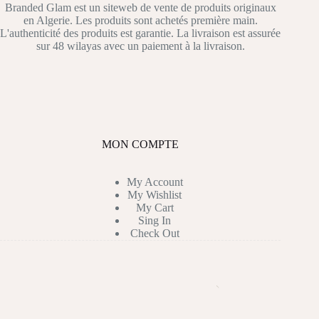
être
Branded Glam est un siteweb de vente de produits originaux
choisies
en Algerie. Les produits sont achetés première main.
sur
L'authenticité des produits est garantie. La livraison est assurée
la
sur 48 wilayas avec un paiement à la livraison.
page
du
produit
MON COMPTE
My Account
My Wishlist
My Cart
Sing In
Check Out