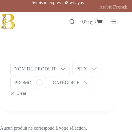
Passer
livraison express 58 wilayas
Arabic
French
au
contenu
0,00
د.ج
Panier
d’achat
NOM DU PRODUIT
PRIX
PROMO
CATÉGORIE
Aucun produit ne correspond à votre sélection.